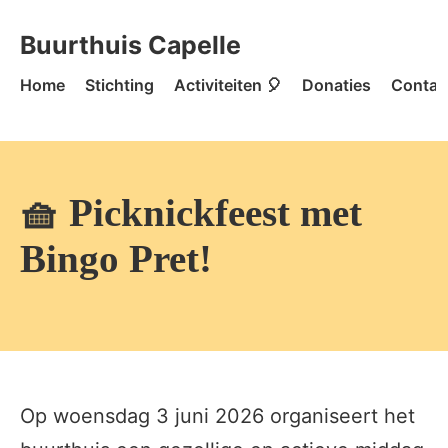
Skip to content
Buurthuis Capelle - Home
Buurthuis Capelle
Home
Stichting
Activiteiten 🎈
Donaties
Contac
🧺 Picknickfeest met
Bingo Pret!
Op woensdag 3 juni 2026 organiseert het