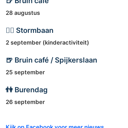
🍺 Bruin café
28 augustus
🏃‍♂️ Stormbaan
2 september (kinderactiviteit)
🍺 Bruin café / Spijkerslaan
25 september
👫 Burendag
26 september
Kijk op Facebook voor meer nieuws