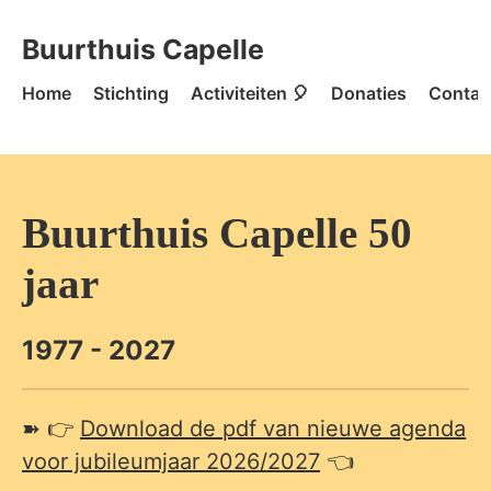
Skip to content
Buurthuis Capelle - Home
Buurthuis Capelle
Home
Stichting
Activiteiten 🎈
Donaties
Contac
Buurthuis Capelle 50
jaar
1977 - 2027
➽ 👉
Download de pdf van nieuwe agenda
voor jubileumjaar 2026/2027
👈